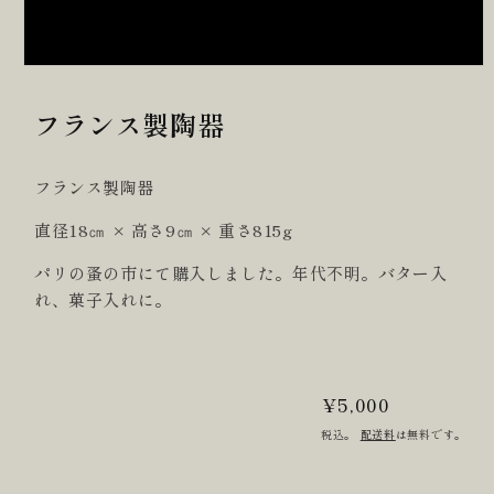
フランス製陶器
フランス製陶器
直径18㎝ × 高さ9㎝ × 重さ815g
パリの蚤の市にて購入しました。年代不明。バター入
れ、菓子入れに。
通
¥5,000
常
税込。
配送料
は無料です。
価
格