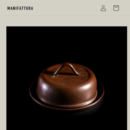
カ
コンテ
グ
ンツに
ー
イ
進む
ト
ン
商品情
報にス
キップ